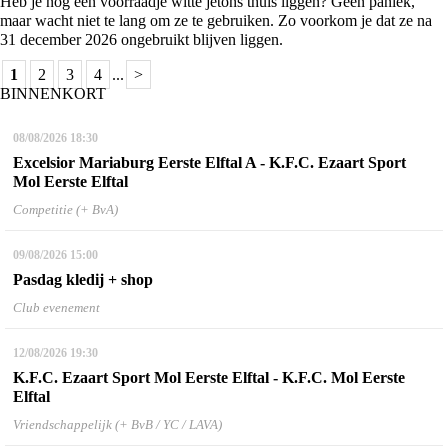
Heb je nog een voorraadje witte jetons thuis liggen? Geen paniek,
maar wacht niet te lang om ze te gebruiken. Zo voorkom je dat ze na
31 december 2026 ongebruikt blijven liggen.
1
2
3
4
...
>
BINNENKORT
08/08/2026
18:30
Excelsior Mariaburg Eerste Elftal A - K.F.C. Ezaart Sport
Mol Eerste Elftal
Competitie (+ BvA)
09/08/2026
15:00
Pasdag kledij + shop
Club evenement
12/08/2026
19:30
K.F.C. Ezaart Sport Mol Eerste Elftal - K.F.C. Mol Eerste
Elftal
Vriendschappelijk (+ BvB / YC / LAVA)