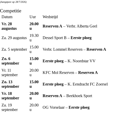
(Aangepast op 28/7/2026)
Competitie
Datum
Uur
Wedstrijd
Vr. 28
20.00
Reserven A
– Verbr. Alberta Geel
augustus
u
19.30
Za. 29 augustus
Dessel Sport B –
Eerste ploeg
u
15.00
Za. 5 september
Verbr. Lommel Reserven –
Reserven A
u
Zo. 6
15.00
Eerste ploeg
– K. Noordstar VV
september
u
Vr. 11
20.00
KFC Mol Reserven –
Reserven A
september
u
Zo. 13
15.00
Eerste ploeg
– K. Eendracht FC Zoersel
september
u
Vr. 18
20.00
Reserven A
– Beekhoek Sport
september
u
Za. 19
20.00
OG Vorselaar –
Eerste ploeg
september
u