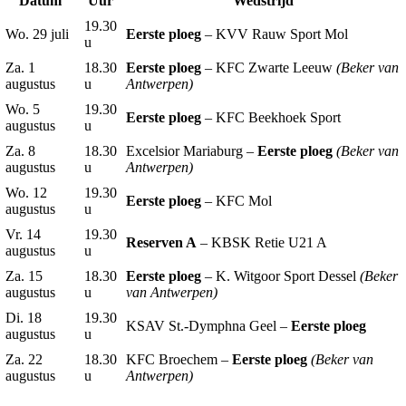
Datum
Uur
Wedstrijd
19.30
Wo. 29 juli
Eerste ploeg
– KVV Rauw Sport Mol
u
Za. 1
18.30
Eerste ploeg
– KFC Zwarte Leeuw
(Beker van
augustus
u
Antwerpen)
Wo. 5
19.30
Eerste ploeg
– KFC Beekhoek Sport
augustus
u
Za. 8
18.30
Excelsior Mariaburg –
Eerste ploeg
(Beker van
augustus
u
Antwerpen)
Wo. 12
19.30
Eerste ploeg
– KFC Mol
augustus
u
Vr. 14
19.30
Reserven A
– KBSK Retie U21 A
augustus
u
Za. 15
18.30
Eerste ploeg
– K. Witgoor Sport Dessel
(Beker
augustus
u
van Antwerpen)
Di. 18
19.30
KSAV St.-Dymphna Geel –
Eerste ploeg
augustus
u
Za. 22
18.30
KFC Broechem –
Eerste ploeg
(Beker van
augustus
u
Antwerpen)