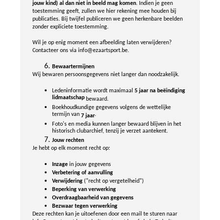
jouw kind) al dan niet in beeld mag komen
. Indien je geen
toestemming geeft, zullen we hier rekening mee houden bij
publicaties. Bij twijfel publiceren we geen herkenbare beelden
zonder expliciete toestemming.
Wil je op enig moment een afbeelding laten verwijderen?
Contacteer ons via info@ezaartsport.be.
Bewaartermijnen
Wij bewaren persoonsgegevens niet langer dan noodzakelijk.
Ledeninformatie wordt maximaal
5 jaar na beëindiging
lidmaatschap
bewaard.
Boekhoudkundige gegevens volgens de wettelijke
termijn van
.
7 jaar
Foto's en media kunnen langer bewaard blijven in het
historisch clubarchief, tenzij je verzet aantekent.
Jouw rechten
Je hebt op elk moment recht op:
Inzage
in jouw gegevens
Verbetering of aanvulling
Verwijdering
("recht op vergetelheid")
Beperking van verwerking
Overdraagbaarheid van gegevens
Bezwaar tegen verwerking
Deze rechten kan je uitoefenen door een mail te sturen naar