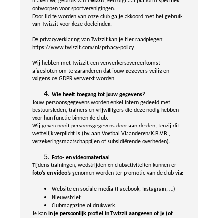
maken wij gebruik van
Twizzit
, een digitaal platform specifiek
ontworpen voor sportverenigingen.
Door lid te worden van onze club ga je akkoord met het gebruik
van Twizzit voor deze doeleinden.
De privacyverklaring van Twizzit kan je hier raadplegen:
https://www.twizzit.com/nl/privacy-policy
Wij hebben met Twizzit een verwerkersovereenkomst
afgesloten om te garanderen dat jouw gegevens veilig en
volgens de GDPR verwerkt worden.
Wie heeft toegang tot jouw gegevens?
Jouw persoonsgegevens worden enkel intern gedeeld met
bestuursleden, trainers en vrijwilligers die deze nodig hebben
voor hun functie binnen de club.
Wij geven nooit persoonsgegevens door aan derden, tenzij dit
wettelijk verplicht is (bv. aan Voetbal Vlaanderen/K.B.V.B.,
verzekeringsmaatschappijen of subsidiërende overheden).
Foto- en videomateriaal
Tijdens trainingen, wedstrijden en clubactiviteiten kunnen er
foto’s en video’s
genomen worden ter promotie van de club via:
Website en sociale media (Facebook, Instagram, …)
Nieuwsbrief
Clubmagazine of drukwerk
Je kan
in je persoonlijk profiel in Twizzit aangeven of je (of