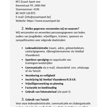
KFC Ezaart Sport vzw
Korenstraat 99, 2400 Mol
Stamnummer: 4190
BE 0429.120.872
E-mail: [info@ezaartsport.be]
Website: https://www.ezaartsport.be
Welke gegevens verzamelen wij en waarom?
Wij verzamelen en verwerken persoonsgegevens van leden,
ouders van jeugdleden, vrijwilligers, trainers, sponsors en
sympathisanten voor volgende doeleinden:
Ledenadministratie
(naam, adres, geboortedatum,
contactgegevens, rijksregisternummer via Voetbal
Vlaanderen)
Sportieve opvolging
en organisatie van
trainingen/wedstrijden
Communicatie
via e-mail, nieuwsbrief, sms, whatsapp
of via Twizzit
Verzekering en veiligheid
Inschrijving bij Voetbal Vlaanderen/K.B.V.B.
Vrijwilligerswerking en planning
Facturatie en boekhouding
Gebruik van fotomateriaal
(zie punt 5)
Gebruik van Twizzit
Voor onze ledenadministratie, communicatie en cluborganisatie