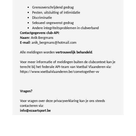
Grensoverschrijdend gedrag
Pesten, uitsluiting of intimidatie
Discriminatie
Seksueel ongewenst gedrag
Andere integriteitsproblemen in clubverband
Contactgegevens club-API:
Naam:
Anik Bergmans
E-mail:
anik_bergmans@hotmail.com
Alle meldingen worden
vertrouwelijk behandeld
.
Voor meer informatie of meldingen buiten de clubcontext kan je
terecht bij het federale API-team van Voetbal Vlaanderen via:
https://www.voetbalvlaanderen.be/cometogether-vv
Vragen?
Voor vragen over deze privacyverklaring kan je ons steeds
contacteren via:
info@ezaartsport.be