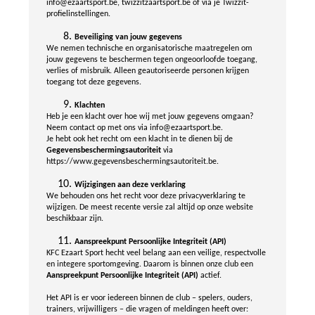
info@ezaartsport.be, twizzitzaartsport.be of via je Twizzit-
profielinstellingen.
Beveiliging van jouw gegevens
We nemen technische en organisatorische maatregelen om
jouw gegevens te beschermen tegen ongeoorloofde toegang,
verlies of misbruik. Alleen geautoriseerde personen krijgen
toegang tot deze gegevens.
Klachten
Heb je een klacht over hoe wij met jouw gegevens omgaan?
Neem contact op met ons via info@ezaartsport.be.
Je hebt ook het recht om een klacht in te dienen bij de
Gegevensbeschermingsautoriteit
via
https://www.gegevensbeschermingsautoriteit.be.
Wijzigingen aan deze verklaring
We behouden ons het recht voor deze privacyverklaring te
wijzigen. De meest recente versie zal altijd op onze website
beschikbaar zijn.
Aanspreekpunt Persoonlijke Integriteit (API)
KFC Ezaart Sport hecht veel belang aan een veilige, respectvolle
en integere sportomgeving. Daarom is binnen onze club een
Aanspreekpunt Persoonlijke Integriteit (API)
actief.
Het API is er voor iedereen binnen de club – spelers, ouders,
trainers, vrijwilligers – die vragen of meldingen heeft over: