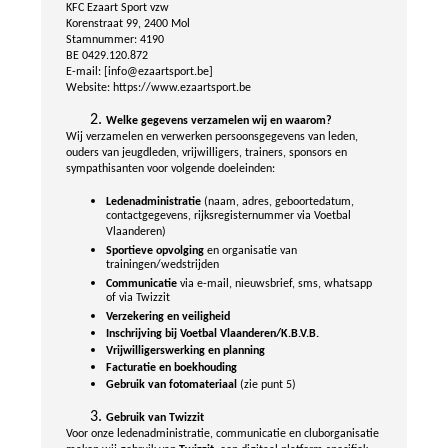
KFC Ezaart Sport vzw
Korenstraat 99, 2400 Mol
Stamnummer: 4190
BE 0429.120.872
E-mail: [info@ezaartsport.be]
Website: https://www.ezaartsport.be
Welke gegevens verzamelen wij en waarom?
Wij verzamelen en verwerken persoonsgegevens van leden,
ouders van jeugdleden, vrijwilligers, trainers, sponsors en
sympathisanten voor volgende doeleinden:
Ledenadministratie
(naam, adres, geboortedatum,
contactgegevens, rijksregisternummer via Voetbal
Vlaanderen)
Sportieve opvolging
en organisatie van
trainingen/wedstrijden
Communicatie
via e-mail, nieuwsbrief, sms, whatsapp
of via Twizzit
Verzekering en veiligheid
Inschrijving bij Voetbal Vlaanderen/K.B.V.B.
Vrijwilligerswerking en planning
Facturatie en boekhouding
Gebruik van fotomateriaal
(zie punt 5)
Gebruik van Twizzit
Voor onze ledenadministratie, communicatie en cluborganisatie