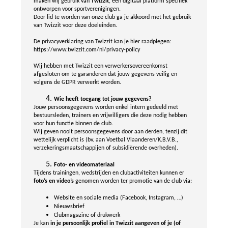
maken wij gebruik van
Twizzit
, een digitaal platform specifiek
ontworpen voor sportverenigingen.
Door lid te worden van onze club ga je akkoord met het gebruik
van Twizzit voor deze doeleinden.
De privacyverklaring van Twizzit kan je hier raadplegen:
https://www.twizzit.com/nl/privacy-policy
Wij hebben met Twizzit een verwerkersovereenkomst
afgesloten om te garanderen dat jouw gegevens veilig en
volgens de GDPR verwerkt worden.
Wie heeft toegang tot jouw gegevens?
Jouw persoonsgegevens worden enkel intern gedeeld met
bestuursleden, trainers en vrijwilligers die deze nodig hebben
voor hun functie binnen de club.
Wij geven nooit persoonsgegevens door aan derden, tenzij dit
wettelijk verplicht is (bv. aan Voetbal Vlaanderen/K.B.V.B.,
verzekeringsmaatschappijen of subsidiërende overheden).
Foto- en videomateriaal
Tijdens trainingen, wedstrijden en clubactiviteiten kunnen er
foto’s en video’s
genomen worden ter promotie van de club via:
Website en sociale media (Facebook, Instagram, …)
Nieuwsbrief
Clubmagazine of drukwerk
Je kan
in je persoonlijk profiel in Twizzit aangeven of je (of