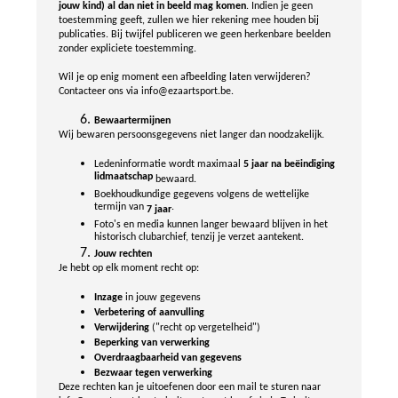
jouw kind) al dan niet in beeld mag komen
. Indien je geen
toestemming geeft, zullen we hier rekening mee houden bij
publicaties. Bij twijfel publiceren we geen herkenbare beelden
zonder expliciete toestemming.
Wil je op enig moment een afbeelding laten verwijderen?
Contacteer ons via info@ezaartsport.be.
Bewaartermijnen
Wij bewaren persoonsgegevens niet langer dan noodzakelijk.
Ledeninformatie wordt maximaal
5 jaar na beëindiging
lidmaatschap
bewaard.
Boekhoudkundige gegevens volgens de wettelijke
termijn van
.
7 jaar
Foto's en media kunnen langer bewaard blijven in het
historisch clubarchief, tenzij je verzet aantekent.
Jouw rechten
Je hebt op elk moment recht op:
Inzage
in jouw gegevens
Verbetering of aanvulling
Verwijdering
("recht op vergetelheid")
Beperking van verwerking
Overdraagbaarheid van gegevens
Bezwaar tegen verwerking
Deze rechten kan je uitoefenen door een mail te sturen naar