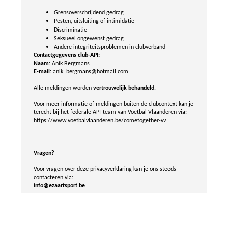
Grensoverschrijdend gedrag
Pesten, uitsluiting of intimidatie
Discriminatie
Seksueel ongewenst gedrag
Andere integriteitsproblemen in clubverband
Contactgegevens club-API:
Naam:
Anik Bergmans
E-mail:
anik_bergmans@hotmail.com
Alle meldingen worden
vertrouwelijk behandeld
.
Voor meer informatie of meldingen buiten de clubcontext kan je
terecht bij het federale API-team van Voetbal Vlaanderen via:
https://www.voetbalvlaanderen.be/cometogether-vv
Vragen?
Voor vragen over deze privacyverklaring kan je ons steeds
contacteren via:
info@ezaartsport.be