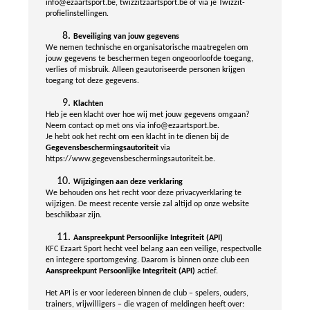
info@ezaartsport.be, twizzitzaartsport.be of via je Twizzit-
profielinstellingen.
Beveiliging van jouw gegevens
We nemen technische en organisatorische maatregelen om
jouw gegevens te beschermen tegen ongeoorloofde toegang,
verlies of misbruik. Alleen geautoriseerde personen krijgen
toegang tot deze gegevens.
Klachten
Heb je een klacht over hoe wij met jouw gegevens omgaan?
Neem contact op met ons via info@ezaartsport.be.
Je hebt ook het recht om een klacht in te dienen bij de
Gegevensbeschermingsautoriteit
via
https://www.gegevensbeschermingsautoriteit.be.
Wijzigingen aan deze verklaring
We behouden ons het recht voor deze privacyverklaring te
wijzigen. De meest recente versie zal altijd op onze website
beschikbaar zijn.
Aanspreekpunt Persoonlijke Integriteit (API)
KFC Ezaart Sport hecht veel belang aan een veilige, respectvolle
en integere sportomgeving. Daarom is binnen onze club een
Aanspreekpunt Persoonlijke Integriteit (API)
actief.
Het API is er voor iedereen binnen de club – spelers, ouders,
trainers, vrijwilligers – die vragen of meldingen heeft over: