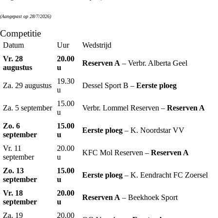
(Aangepast op 28/7/2026)
Competitie
Datum
Uur
Wedstrijd
Vr. 28
20.00
Reserven A
– Verbr. Alberta Geel
augustus
u
19.30
Za. 29 augustus
Dessel Sport B –
Eerste ploeg
u
15.00
Za. 5 september
Verbr. Lommel Reserven –
Reserven A
u
Zo. 6
15.00
Eerste ploeg
– K. Noordstar VV
september
u
Vr. 11
20.00
KFC Mol Reserven –
Reserven A
september
u
Zo. 13
15.00
Eerste ploeg
– K. Eendracht FC Zoersel
september
u
Vr. 18
20.00
Reserven A
– Beekhoek Sport
september
u
Za. 19
20.00