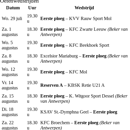
Oefenwedstrijden
Datum
Uur
Wedstrijd
19.30
Wo. 29 juli
Eerste ploeg
– KVV Rauw Sport Mol
u
Za. 1
18.30
Eerste ploeg
– KFC Zwarte Leeuw
(Beker van
augustus
u
Antwerpen)
Wo. 5
19.30
Eerste ploeg
– KFC Beekhoek Sport
augustus
u
Za. 8
18.30
Excelsior Mariaburg –
Eerste ploeg
(Beker van
augustus
u
Antwerpen)
Wo. 12
19.30
Eerste ploeg
– KFC Mol
augustus
u
Vr. 14
19.30
Reserven A
– KBSK Retie U21 A
augustus
u
Za. 15
18.30
Eerste ploeg
– K. Witgoor Sport Dessel
(Beker
augustus
u
van Antwerpen)
Di. 18
19.30
KSAV St.-Dymphna Geel –
Eerste ploeg
augustus
u
Za. 22
18.30
KFC Broechem –
Eerste ploeg
(Beker van
augustus
u
Antwerpen)