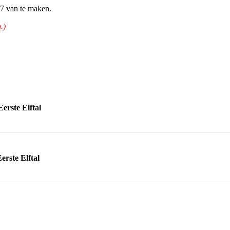
7 van te maken.
.)
erste Elftal
erste Elftal