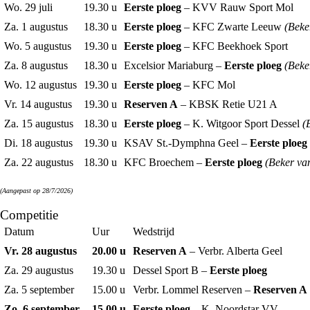
Wo. 29 juli
19.30 u
Eerste ploeg
– KVV Rauw Sport Mol
Za. 1 augustus
18.30 u
Eerste ploeg
– KFC Zwarte Leeuw
(Beke
Wo. 5 augustus
19.30 u
Eerste ploeg
– KFC Beekhoek Sport
Za. 8 augustus
18.30 u
Excelsior Mariaburg –
Eerste ploeg
(Beke
Wo. 12 augustus
19.30 u
Eerste ploeg
– KFC Mol
Vr. 14 augustus
19.30 u
Reserven A
– KBSK Retie U21 A
Za. 15 augustus
18.30 u
Eerste ploeg
– K. Witgoor Sport Dessel
(
Di. 18 augustus
19.30 u
KSAV St.-Dymphna Geel –
Eerste ploeg
Za. 22 augustus
18.30 u
KFC Broechem –
Eerste ploeg
(Beker va
(Aangepast op 28/7/2026)
Competitie
Datum
Uur
Wedstrijd
Vr. 28 augustus
20.00 u
Reserven A
– Verbr. Alberta Geel
Za. 29 augustus
19.30 u
Dessel Sport B –
Eerste ploeg
Za. 5 september
15.00 u
Verbr. Lommel Reserven –
Reserven A
Zo. 6 september
15.00 u
Eerste ploeg
– K. Noordstar VV