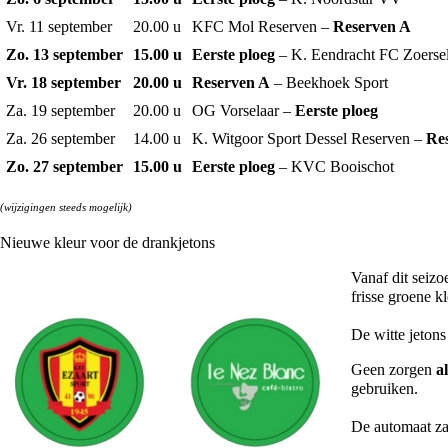
Vr. 11 september
20.00 u
KFC Mol Reserven –
Reserven A
Zo. 13 september
15.00 u
Eerste ploeg
– K. Eendracht FC Zoerse
Vr. 18 september
20.00 u
Reserven A
– Beekhoek Sport
Za. 19 september
20.00 u
OG Vorselaar –
Eerste ploeg
Za. 26 september
14.00 u
K. Witgoor Sport Dessel Reserven –
Re
Zo. 27 september
15.00 u
Eerste ploeg
– KVC Booischot
(wijzigingen steeds mogelijk)
Nieuwe kleur voor de drankjetons
Vanaf dit seiz
frisse groene 
De witte jeton
Geen zorgen
a
gebruiken.
De automaat za