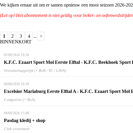
We kijken ernaar uit om er samen opnieuw een mooi seizoen 2026-202
(Let op! Het abonnement is niet geldig voor beker- en oefenwedstrijden
1
2
3
4
...
>
BINNENKORT
05/08/2026
19:30
K.F.C. Ezaart Sport Mol Eerste Elftal - K.F.C. Beekhoek Sport E
Vriendschappelijk (+ BvB / YC / LAVA)
08/08/2026
18:30
Excelsior Mariaburg Eerste Elftal A - K.F.C. Ezaart Sport Mol E
Competitie (+ BvA)
09/08/2026
15:00
Pasdag kledij + shop
Club evenement