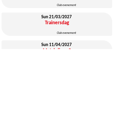
Club evenement
Sun 21/03/2027
Trainersdag
Club evenement
Sun 11/04/2027
Matchdiner 2
Club evenement
Fri 14/05/2027
Sinksentornooi 2027
Tornooi
Sun 30/05/2027
Ezaart Leeft!
Evenement