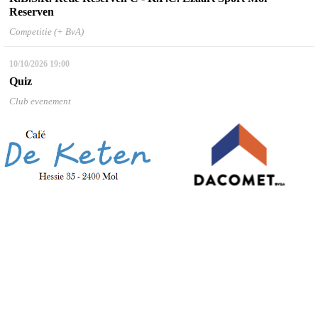
Reserven
Competitie (+ BvA)
10/10/2026
19:00
Quiz
Club evenement