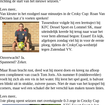
richting de start van het nieuwe seizoen.”
Lees meer..
Van kleuter in het roodgeel naar minuutjes in de Croky Cup: Roan Van
Decraen laat z’n voeten spreken!
Tussendoor volgde hij een leertraject bij
KFC Dessel Sport en Lommel SK, maar
uiteindelijk keerde hij terug naar waar het
voor hem allemaal begon: Ezaart! En kijk,
afgelopen zondag viel hij in voor de eerste
ploeg, tijdens de CrokyCup-wedstrijd
tegen Zutendaal VV.
Onverwacht? Ja.
Spannend? Zeker.
Maar Roan bracht rust, deed wat hij moest doen en kreeg na afloop
een compliment van coach Tom Joris. Als nummer 8 (middenvelder)
voelt hij zich als een vis in het water. Hij leest het spel goed, is balvast
en blinkt uit in strakke, zuivere passes. Niet de man van het kopspel bij
corners, maar wel een schakel die het verschil kan maken tussen linies.
Lees meer..
1ste ploeg opent seizoen met overtuigende 0-3 zege in Crocky Cup