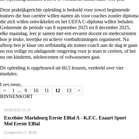
Deze praktijkgerichte opleiding is bedoeld voor zowel beginnende
trainers die hun carrière willen starten als voor coaches zonder diploma
die zich willen ontwikkelen en het UEFA C-diploma willen behalen.
Gedurende de periode van 8 september 2025 tot 8 december 2025,
elke maandag, leer je samen met een ervaren docent en medecursisten
hoe je leuke, leerrijke en actieve voetbaltrainingen organiseert. Na
afloop ben je klaar om zelfstandig als trainer-coach aan de slag te gaan
en een veilige en uitdagende omgeving voor je team te creëren, of het
nu om kinderen, adolescenten of volwassenen gaat.
De opleiding is opgebouwd uit 60,5 lesuren, verdeeld over vier
modules:
Lees meer..
<
1
...
9
10
11
12
13
>
BINNENKORT
08/08/2026
18:30
Excelsior Mariaburg Eerste Elftal A - K.F.C. Ezaart Sport
Mol Eerste Elftal
Competitie (+ BvA)