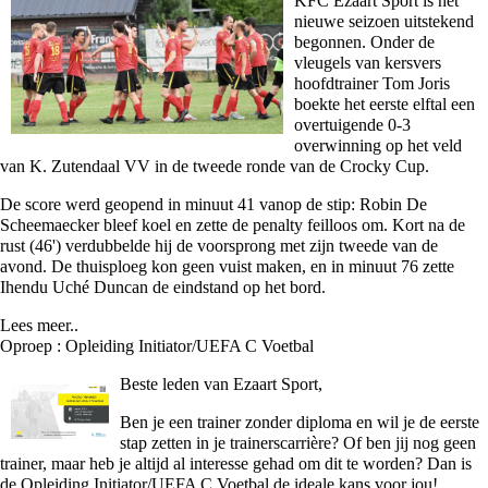
KFC Ezaart Sport is het
nieuwe seizoen uitstekend
begonnen. Onder de
vleugels van kersvers
hoofdtrainer Tom Joris
boekte het eerste elftal een
overtuigende 0-3
overwinning op het veld
van K. Zutendaal VV in de tweede ronde van de Crocky Cup.
De score werd geopend in minuut 41 vanop de stip: Robin De
Scheemaecker bleef koel en zette de penalty feilloos om. Kort na de
rust (46') verdubbelde hij de voorsprong met zijn tweede van de
avond. De thuisploeg kon geen vuist maken, en in minuut 76 zette
Ihendu Uché Duncan de eindstand op het bord.
Lees meer..
Oproep : Opleiding Initiator/UEFA C Voetbal
Beste leden van Ezaart Sport,
Ben je een trainer zonder diploma en wil je de eerste
stap zetten in je trainerscarrière? Of ben jij nog geen
trainer, maar heb je altijd al interesse gehad om dit te worden? Dan is
de Opleiding Initiator/UEFA C Voetbal de ideale kans voor jou!