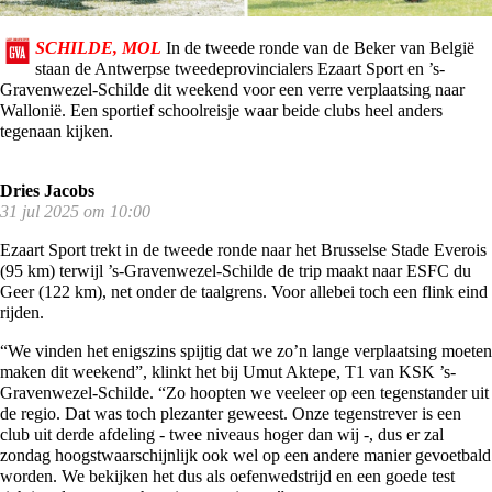
SCHILDE, MOL
In de tweede ronde van de Beker van België
staan de Antwerpse tweedeprovincialers Ezaart Sport en ’s-
Gravenwezel-Schilde dit weekend voor een verre verplaatsing naar
Wallonië. Een sportief schoolreisje waar beide clubs heel anders
tegenaan kijken.
Dries Jacobs
31 jul 2025 om 10:00
Ezaart Sport trekt in de tweede ronde naar het Brusselse Stade Everois
(95 km) terwijl ’s-Gravenwezel-Schilde de trip maakt naar ESFC du
Geer (122 km), net onder de taalgrens. Voor allebei toch een flink eind
rijden.
“We vinden het enigszins spijtig dat we zo’n lange verplaatsing moeten
maken dit weekend”, klinkt het bij Umut Aktepe, T1 van KSK ’s-
Gravenwezel-Schilde. “Zo hoopten we veeleer op een tegenstander uit
de regio. Dat was toch plezanter geweest. Onze tegenstrever is een
club uit derde afdeling - twee niveaus hoger dan wij -, dus er zal
zondag hoogstwaarschijnlijk ook wel op een andere manier gevoetbald
worden. We bekijken het dus als oefenwedstrijd en een goede test