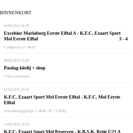
BINNENKORT
08/08/2026
18:30
Excelsior Mariaburg Eerste Elftal A - K.F.C. Ezaart Sport
Mol Eerste Elftal
3 - 4
Competitie (+ BvA)
09/08/2026
15:00
Pasdag kledij + shop
Club evenement
12/08/2026
19:30
K.F.C. Ezaart Sport Mol Eerste Elftal - K.F.C. Mol Eerste
Elftal
Vriendschappelijk (+ BvB / YC / LAVA)
14/08/2026
19:30
K.F.C. Ezaart Sport Mol Reserven - K.B.S.K. Retie U21 A