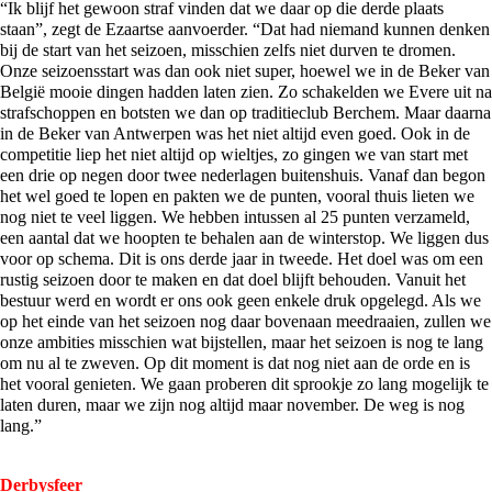
“Ik blijf het gewoon straf vinden dat we daar op die derde plaats
staan”, zegt de Ezaartse aanvoerder. “Dat had niemand kunnen denken
bij de start van het seizoen, misschien zelfs niet durven te dromen.
Onze seizoensstart was dan ook niet super, hoewel we in de Beker van
België mooie dingen hadden laten zien. Zo schakelden we Evere uit na
strafschoppen en botsten we dan op traditieclub Berchem. Maar daarna
in de Beker van Antwerpen was het niet altijd even goed. Ook in de
competitie liep het niet altijd op wieltjes, zo gingen we van start met
een drie op negen door twee nederlagen buitenshuis. Vanaf dan begon
het wel goed te lopen en pakten we de punten, vooral thuis lieten we
nog niet te veel liggen. We hebben intussen al 25 punten verzameld,
een aantal dat we hoopten te behalen aan de winterstop. We liggen dus
voor op schema. Dit is ons derde jaar in tweede. Het doel was om een
rustig seizoen door te maken en dat doel blijft behouden. Vanuit het
bestuur werd en wordt er ons ook geen enkele druk opgelegd. Als we
op het einde van het seizoen nog daar bovenaan meedraaien, zullen we
onze ambities misschien wat bijstellen, maar het seizoen is nog te lang
om nu al te zweven. Op dit moment is dat nog niet aan de orde en is
het vooral genieten. We gaan proberen dit sprookje zo lang mogelijk te
laten duren, maar we zijn nog altijd maar november. De weg is nog
lang.”
Derbysfeer