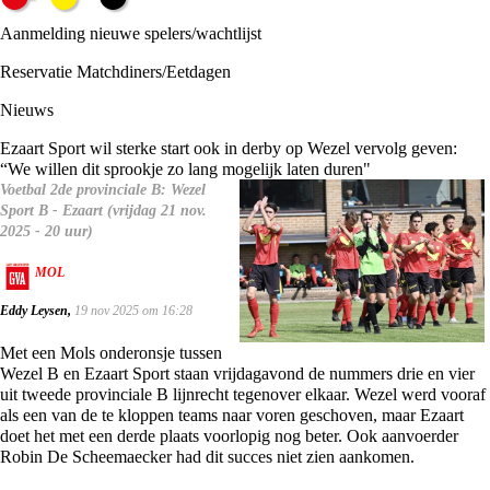
Aanmelding nieuwe spelers/wachtlijst
Reservatie Matchdiners/Eetdagen
Nieuws
Ezaart Sport wil sterke start ook in derby op Wezel vervolg geven:
“We willen dit sprookje zo lang mogelijk laten duren"
Voetbal 2de provinciale B: Wezel
Sport B - Ezaart (vrijdag 21 nov.
2025 - 20 uur)
MOL
Eddy Leysen,
19 nov 2025 om 16:28
Met een Mols onderonsje tussen
Wezel B en Ezaart Sport staan vrijdagavond de nummers drie en vier
uit tweede provinciale B lijnrecht tegenover elkaar. Wezel werd vooraf
als een van de te kloppen teams naar voren geschoven, maar Ezaart
doet het met een derde plaats voorlopig nog beter. Ook aanvoerder
Robin De Scheemaecker had dit succes niet zien aankomen.