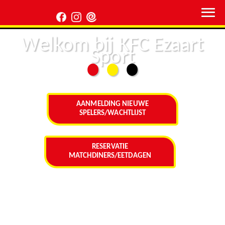
Welkom bij KFC Ezaart
Sport
⬤
⬤
⬤
AANMELDING NIEUWE
SPELERS/WACHTLIJST
RESERVATIE
MATCHDINERS/EETDAGEN