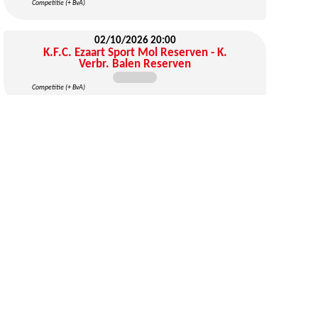
Competitie (+ BvA)
02/10/2026
20:00
K.F.C. Ezaart Sport Mol Reserven - K.
Verbr. Balen Reserven
Competitie (+ BvA)
03/10/2026
19:30
K.F.C. Putte Eerste Elftal A - K.F.C.
Ezaart Sport Mol Eerste Elftal
Competitie (+ BvA)
09/10/2026
20:00
K.B.S.K. Retie Reserven C - K.F.C.
Ezaart Sport Mol Reserven
Competitie (+ BvA)
10/10/2026
19:00
Quiz